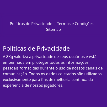
Políticas de Privacidade
Termos e Condições
Sitemap
Políticas de Privacidade
A 8Kg valoriza a privacidade de seus usuários e está
empenhada em proteger todas as informações
pessoais fornecidas durante o uso de nossos canais de
comunicação. Todos os dados coletados são utilizados
exclusivamente para fins de melhoria contínua da
experiência de nossos jogadores.