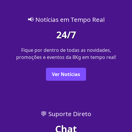
📢 Notícias em Tempo Real
24/7
Fique por dentro de todas as novidades,
promoções e eventos da 8Kg em tempo real!
Ver Notícias
💬 Suporte Direto
Chat