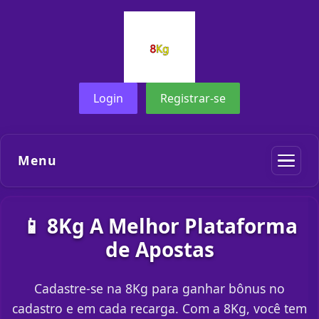
Login
Registrar-se
Menu
📱 8Kg A Melhor Plataforma
de Apostas
Cadastre-se na 8Kg para ganhar bônus no
cadastro e em cada recarga. Com a 8Kg, você tem