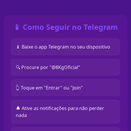
📱 Como Seguir no Telegram
📱 Baixe o app Telegram no seu dispositivo
🔍 Procure por "@8KgOficial"
👆 Toque em "Entrar" ou "Join"
🔔 Ative as notificações para não perder
nada