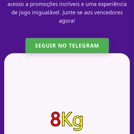
acesso a promoções incríveis e uma experiência
de jogo inigualável. Junte-se aos vencedores
agora!
SEGUIR NO TELEGRAM