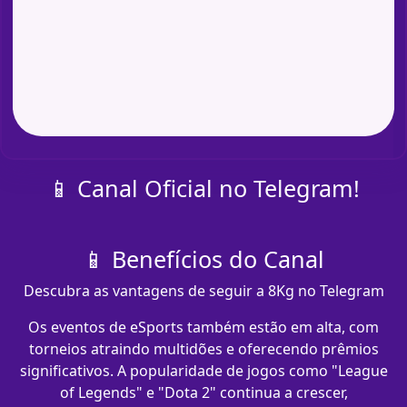
📱 Canal Oficial no Telegram!
📱 Benefícios do Canal
Descubra as vantagens de seguir a 8Kg no Telegram
Os eventos de eSports também estão em alta, com
torneios atraindo multidões e oferecendo prêmios
significativos. A popularidade de jogos como "League
of Legends" e "Dota 2" continua a crescer,