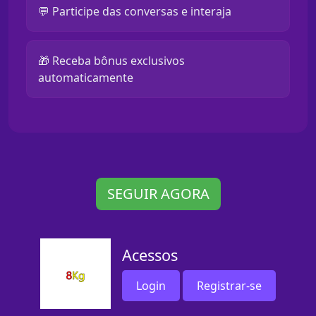
💬 Participe das conversas e interaja
🎁 Receba bônus exclusivos
automaticamente
SEGUIR AGORA
Acessos
Login
Registrar-se