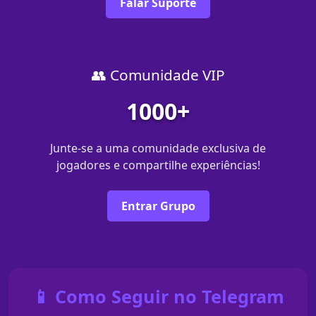
Falar Suporte
👥 Comunidade VIP
1000+
Junte-se a uma comunidade exclusiva de
jogadores e compartilhe experiências!
Entrar Grupo
📱 Como Seguir no Telegram