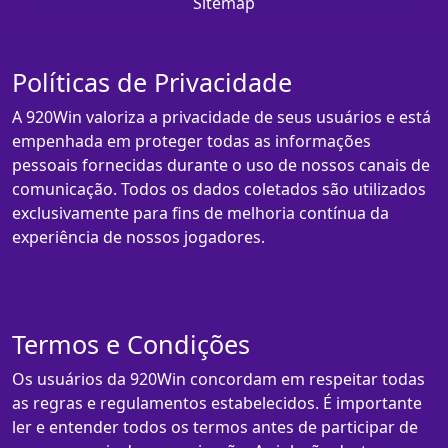
Sitemap
Políticas de Privacidade
A 920Win valoriza a privacidade de seus usuários e está
empenhada em proteger todas as informações
pessoais fornecidas durante o uso de nossos canais de
comunicação. Todos os dados coletados são utilizados
exclusivamente para fins de melhoria contínua da
experiência de nossos jogadores.
Termos e Condições
Os usuários da 920Win concordam em respeitar todas
as regras e regulamentos estabelecidos. É importante
ler e entender todos os termos antes de participar de