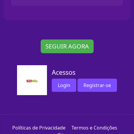
SEGUIR AGORA
Acessos
Login
Registrar-se
Políticas de Privacidade
Termos e Condições